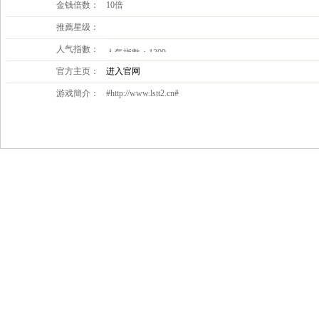
金钱倍数：
10倍
推薦星级：
人气指數：
官方主页：
进入官网
游戏簡介：
#http://www.lstt2.cn#