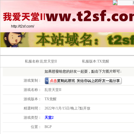
http://t2sf.com/
最新死亡骑士职业★支持TX客户端★
私服名称:乱世天堂II
私服版本:TX觉醒
如果想發给您的好友一起耍，點击下方图片即可↓
游戏复制：
游戏名称：
乱世天堂II
游戏版本：
TX觉醒
精選時間：
2022年/1月/15日/晚上7點开放
游戏类型：
天堂2
位置：
BGP