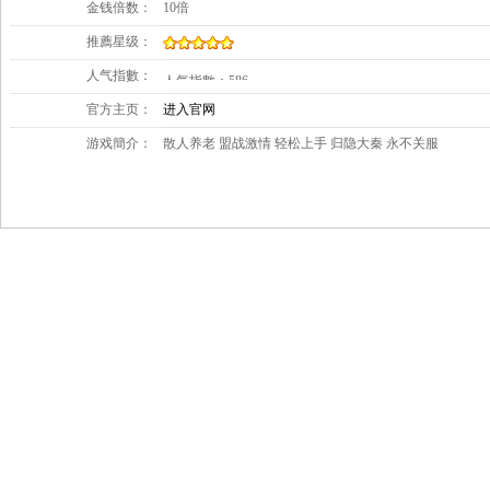
金钱倍数：
10倍
推薦星级：
人气指數：
官方主页：
进入官网
游戏簡介：
散人养老 盟战激情 轻松上手 归隐大秦 永不关服