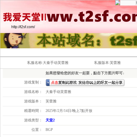
http://t2sf.com/
散人养老 盟战激情 轻松上手 归隐大
私服名称:大秦手动芙蕾雅
私服版本:芙蕾雅
如果想發给您的好友一起耍，點击下方图片即可↓
游戏复制：
游戏名称：
大秦手动芙蕾雅
游戏版本：
芙蕾雅
精選時間：
2025年/2月/14日/晚上7點开放
游戏类型：
天堂2
位置：
BGP